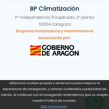
BP Climatización
Pº Independencia, 8 Duplicado, 2ª planta
50004 Zaragoza
Empresa instaladora y mantenedora
autorizada por:
Utilizamos cookies propias y de terceros para mejorar la
Copyright ©
2026 Todos los derechos reservados
Aviso legal
experiencia de navegación, y ofrecer contenidos y publicidad de
interés. Al continuar con la navegación entendemos que se acepta
nuestra Política de cookies.
Más información