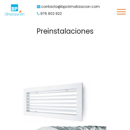
contacto@bpclimatizacion.com
976 902 922
Preinstalaciones